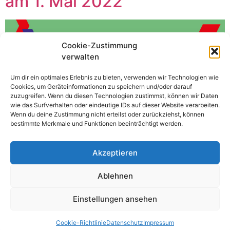
am 1. Mai 2022
Cookie-Zustimmung
verwalten
Um dir ein optimales Erlebnis zu bieten, verwenden wir Technologien wie
Cookies, um Geräteinformationen zu speichern und/oder darauf
zuzugreifen. Wenn du diesen Technologien zustimmst, können wir Daten
wie das Surfverhalten oder eindeutige IDs auf dieser Website verarbeiten.
Dieses Jahr fällt der 1. Mai, der Tag der Arbeit, auf einen
Wenn du deine Zustimmung nicht erteilst oder zurückziehst, können
Sonntag. Zeitgleich wird der Töpfermarkt wie auch der
bestimmte Merkmale und Funktionen beeinträchtigt werden.
Ilmenauer Autofrühling in Verbindung mit einem
verkaufsoffenen Sonntag stattfinden. Insbesondere
Akzeptieren
letzteres kritisiert Benjamin Heinrichs, SPD-
Vorstandsmitglied und Gewerkschafter: „Der 1. Mai steht
Ablehnen
für das durch die Arbeiterbewegung Erreichte und ist
aktueller denn je, Arbeitnehmerrechte stehen immer […]
Einstellungen ansehen
Alle Rechte vorbehalten
Cookie-Richtlinie
Datenschutz
Impressum