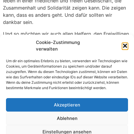
leben in einer friedlichen und freien Gesellschaft, die
Zusammenhalt und Solidarität zeigen kann. Die zeigen
kann, dass es anders geht. Und dafür sollten wir
dankbar sein.
Und so möchten wir auch allen Helfern, den Freiwilligen
und Solidarischen einen Dank aussprechen. Danke allen
Cookie-Zustimmung
politischen Aktivisten & Ehrenämtlern.
verwalten
Ich wünsche mir eine friedliche Welt, ein Miteinander.
Um dir ein optimales Erlebnis zu bieten, verwenden wir Technologien wie
Niemand sollte wegen Grenzen töten und niemand
Cookies, um Geräteinformationen zu speichern und/oder darauf
zuzugreifen. Wenn du diesen Technologien zustimmst, können wir Daten
wegen Religion. Nicht für Macht und nicht für Ansehen.
wie das Surfverhalten oder eindeutige IDs auf dieser Website verarbeiten.
Wenn du deine Zustimmung nicht erteilst oder zurückziehst, können
Auch wenn die Zeiten schwer sind und ein friedliches
bestimmte Merkmale und Funktionen beeinträchtigt werden.
Miteinander gerade weit entfernt scheint, gibt es viele
Menschen, die für die Sicherung des Friedens kämpfen.
Akzeptieren
Und all derer wollen wir heute gedenken. Und so
schließe ich mit den Worten Luxemburgs: „So ist das
Ablehnen
Leben und so muss man es nehmen, tapfer, unverzagt
und lächelnd – trotz alledem.“
Einstellungen ansehen