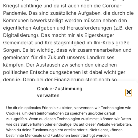
Kriegsflüchtlinge und da ist auch noch die Corona-
Pandemie. Das sind zusätzliche Aufgaben, die durch die
Kommunen bewerkstelligt werden müssen neben den
eigentlichen Aufgaben und Herausforderungen (z.B. der
Digitalisierung). Das macht mir als Elgersburger
Gemeinderat und Kreistagsmitglied im Ilm-Kreis große
Sorgen. Es ist wichtig, dass wir zusammenarbeiten und
gemeinsam für die Zukunft unseres Landkreises
kämpfen. Der Austausch zwischen den einzelnen
politischen Entscheidungsebenen ist dabei wichtiger
denn je. Denn bei der Finanzierung steht noch so
manches Fragezeichen im Raum. Deshalb war ich froh
Cookie-Zustimmung
darüber, dass die Staatssekretärin für Kommunales
verwalten
meiner Einladung folgt und mit den Bürgermeisterinnen
Um dir ein optimales Erlebnis zu bieten, verwenden wir Technologien wie
und Bürgermeister sowie weiteren Mandatsträgerinnen
Cookies, um Geräteinformationen zu speichern und/oder darauf
und Mandatsträgern im südlichen Ilm-Kreis in den
zuzugreifen. Wenn du diesen Technologien zustimmst, können wir Daten
Austausch treten möchte, das hat sie auch getan.
wie das Surfverhalten oder eindeutige IDs auf dieser Website verarbeiten.
Wenn du deine Zustimmung nicht erteilst oder zurückziehst, können
Das allgemeine Feedback der Anwesenden war positiv
bestimmte Merkmale und Funktionen beeinträchtigt werden.